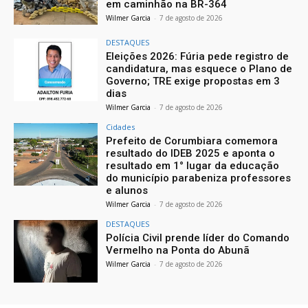
em caminhão na BR-364
Wilmer Garcia
-
7 de agosto de 2026
DESTAQUES
Eleições 2026: Fúria pede registro de
candidatura, mas esquece o Plano de
Governo; TRE exige propostas em 3
dias
Wilmer Garcia
-
7 de agosto de 2026
Cidades
Prefeito de Corumbiara comemora
resultado do IDEB 2025 e aponta o
resultado em 1° lugar da educação
do município parabeniza professores
e alunos
Wilmer Garcia
-
7 de agosto de 2026
DESTAQUES
Polícia Civil prende líder do Comando
Vermelho na Ponta do Abunã
Wilmer Garcia
-
7 de agosto de 2026