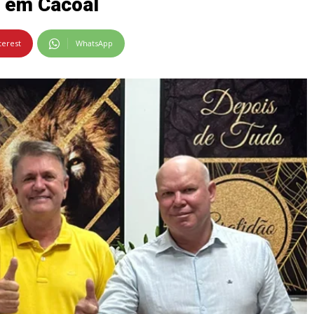
s em Cacoal
terest
WhatsApp