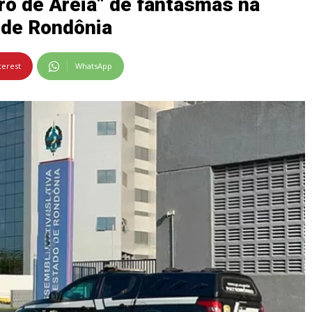
ro de Areia” de fantasmas na
 de Rondônia
terest
WhatsApp