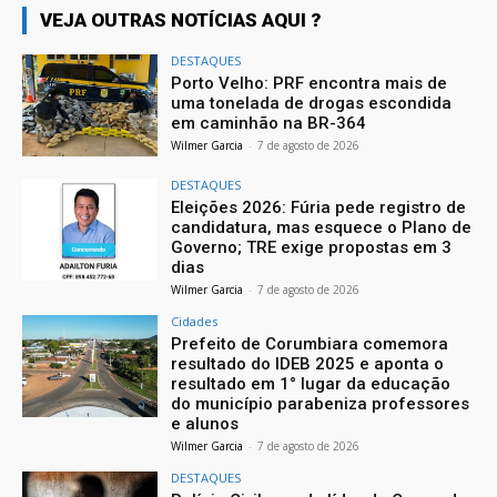
VEJA OUTRAS NOTÍCIAS AQUI ?
DESTAQUES
Porto Velho: PRF encontra mais de
uma tonelada de drogas escondida
em caminhão na BR-364
Wilmer Garcia
-
7 de agosto de 2026
DESTAQUES
Eleições 2026: Fúria pede registro de
candidatura, mas esquece o Plano de
Governo; TRE exige propostas em 3
dias
Wilmer Garcia
-
7 de agosto de 2026
Cidades
Prefeito de Corumbiara comemora
resultado do IDEB 2025 e aponta o
resultado em 1° lugar da educação
do município parabeniza professores
e alunos
Wilmer Garcia
-
7 de agosto de 2026
DESTAQUES