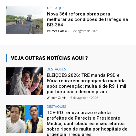
DESTAQUES
Nova 364 reforça obras para
melhorar as condições de tráfego na
BR-364
Wilmer Garcia
-
3 de agosto de 2026
VEJA OUTRAS NOTÍCIAS AQUI ?
DESTAQUES
ELEIÇÕES 2026: TRE manda PSD e
Fúria retirarem propaganda mantida
após convenção; multa é de R$ 1 mil
por hora caso descumpram
Wilmer Garcia
-
5 de agosto de 2026
DESTAQUES
TCE-RO renova prazo e alerta
prefeitos de Parecis e Presidente
Médici, controladores e secretários
sobre risco de multa por hospitais de
urgência irregulares