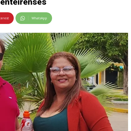
menteirenses
terest
WhatsApp