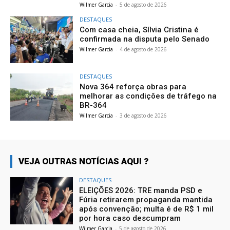
Wilmer Garcia
-
5 de agosto de 2026
DESTAQUES
Com casa cheia, Sílvia Cristina é
confirmada na disputa pelo Senado
Wilmer Garcia
-
4 de agosto de 2026
DESTAQUES
Nova 364 reforça obras para
melhorar as condições de tráfego na
BR-364
Wilmer Garcia
-
3 de agosto de 2026
VEJA OUTRAS NOTÍCIAS AQUI ?
DESTAQUES
ELEIÇÕES 2026: TRE manda PSD e
Fúria retirarem propaganda mantida
após convenção; multa é de R$ 1 mil
por hora caso descumpram
Wilmer Garcia
-
5 de agosto de 2026