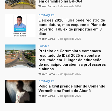
em caminhão na BR-364
Wilmer Garcia
-
7 de agosto de 2026
DESTAQUES
Eleições 2026: Fúria pede registro de
candidatura, mas esquece o Plano de
Governo; TRE exige propostas em 3
dias
Wilmer Garcia
-
7 de agosto de 2026
Cidades
Prefeito de Corumbiara comemora
resultado do IDEB 2025 e aponta o
resultado em 1° lugar da educação
do município parabeniza professores
e alunos
Wilmer Garcia
-
7 de agosto de 2026
DESTAQUES
Polícia Civil prende líder do Comando
Vermelho na Ponta do Abunã
Wilmer Garcia
-
7 de agosto de 2026