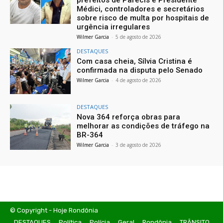
prefeitos de Parecis e Presidente
Médici, controladores e secretários
sobre risco de multa por hospitais de
urgência irregulares
Wilmer Garcia
-
5 de agosto de 2026
DESTAQUES
Com casa cheia, Sílvia Cristina é
confirmada na disputa pelo Senado
Wilmer Garcia
-
4 de agosto de 2026
DESTAQUES
Nova 364 reforça obras para
melhorar as condições de tráfego na
BR-364
Wilmer Garcia
-
3 de agosto de 2026
© Copyright - Hoje Rondônia
DESTAQUES
Política
Polícia
Geral
Rondônia
TRÂNSITO