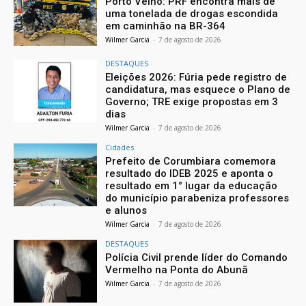
Porto Velho: PRF encontra mais de
uma tonelada de drogas escondida
em caminhão na BR-364
Wilmer Garcia
-
7 de agosto de 2026
DESTAQUES
Eleições 2026: Fúria pede registro de
candidatura, mas esquece o Plano de
Governo; TRE exige propostas em 3
dias
Wilmer Garcia
-
7 de agosto de 2026
Cidades
Prefeito de Corumbiara comemora
resultado do IDEB 2025 e aponta o
resultado em 1° lugar da educação
do município parabeniza professores
e alunos
Wilmer Garcia
-
7 de agosto de 2026
DESTAQUES
Polícia Civil prende líder do Comando
Vermelho na Ponta do Abunã
Wilmer Garcia
-
7 de agosto de 2026