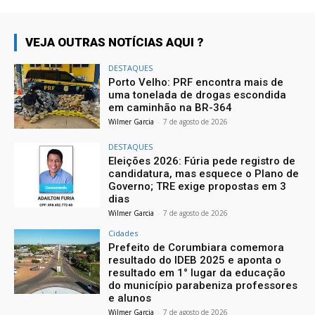
VEJA OUTRAS NOTÍCIAS AQUI ?
DESTAQUES
Porto Velho: PRF encontra mais de
uma tonelada de drogas escondida
em caminhão na BR-364
Wilmer Garcia
-
7 de agosto de 2026
DESTAQUES
Eleições 2026: Fúria pede registro de
candidatura, mas esquece o Plano de
Governo; TRE exige propostas em 3
dias
Wilmer Garcia
-
7 de agosto de 2026
Cidades
Prefeito de Corumbiara comemora
resultado do IDEB 2025 e aponta o
resultado em 1° lugar da educação
do município parabeniza professores
e alunos
Wilmer Garcia
-
7 de agosto de 2026