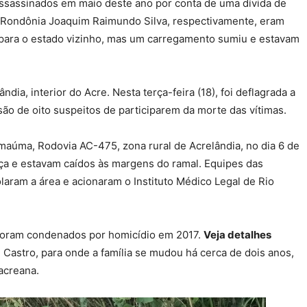
assassinados em maio deste ano por conta de uma dívida de
 de Rondônia Joaquim Raimundo Silva, respectivamente, eram
para o estado vizinho, mas um carregamento sumiu e estavam
ndia, interior do Acre. Nesta terça-feira (18), foi deflagrada a
ão de oito suspeitos de participarem da morte das vítimas.
úma, Rodovia AC-475, zona rural de Acrelândia, no dia 6 de
ça e estavam caídos às margens do ramal. Equipes das
isolaram a área e acionaram o Instituto Médico Legal de Rio
 foram condenados por homicídio em 2017.
Veja detalhes
 Castro, para onde a família se mudou há cerca de dois anos,
acreana.