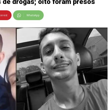
 de drogas; oito foram presos
terest
WhatsApp