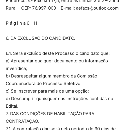
Endereço: 4ª Eixo km 17,5, entre as Linhas 3 e 2 – Zona
Rural – CEP: 76.997-000 – E-mail:
aefacs@outlook.com
P á g i n a 6 | 11
6. DA EXCLUSÃO DO CANDIDATO.
6.1. Será excluído deste Processo o candidato que:
a) Apresentar qualquer documento ou informação
inverídica;
b) Desrespeitar algum membro da Comissão
Coordenadora do Processo Seletivo;
c) Se inscrever para mais de uma opção;
d) Descumprir quaisquer das instruções contidas no
Edital.
7. DAS CONDIÇÕES DE HABILITAÇÃO PARA
CONTRATAÇÃO.
7.1. A contratação dar-se-á pelo período de 90 dias de