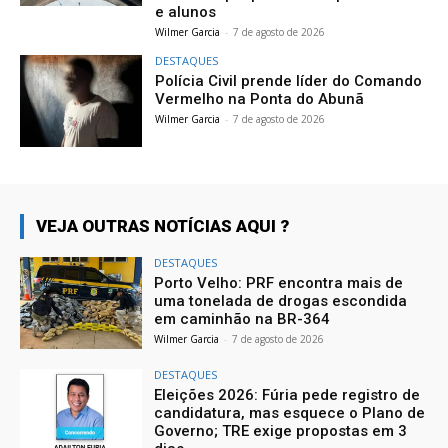
e alunos
Wilmer Garcia
-
7 de agosto de 2026
DESTAQUES
Polícia Civil prende líder do Comando
Vermelho na Ponta do Abunã
Wilmer Garcia
-
7 de agosto de 2026
VEJA OUTRAS NOTÍCIAS AQUI ?
DESTAQUES
Porto Velho: PRF encontra mais de
uma tonelada de drogas escondida
em caminhão na BR-364
Wilmer Garcia
-
7 de agosto de 2026
DESTAQUES
Eleições 2026: Fúria pede registro de
candidatura, mas esquece o Plano de
Governo; TRE exige propostas em 3