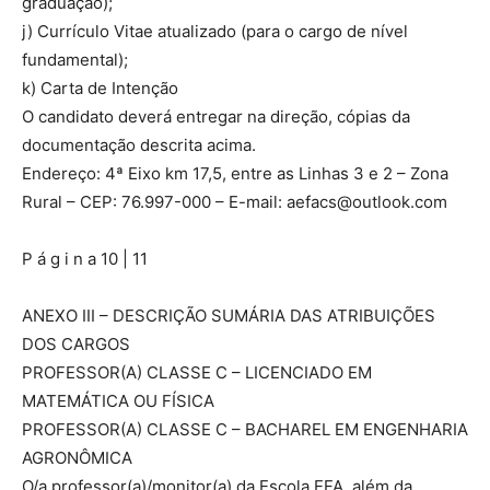
graduação);
j) Currículo Vitae atualizado (para o cargo de nível
fundamental);
k) Carta de Intenção
O candidato deverá entregar na direção, cópias da
documentação descrita acima.
Endereço: 4ª Eixo km 17,5, entre as Linhas 3 e 2 – Zona
Rural – CEP: 76.997-000 – E-mail:
aefacs@outlook.com
P á g i n a 10 | 11
ANEXO III – DESCRIÇÃO SUMÁRIA DAS ATRIBUIÇÕES
DOS CARGOS
PROFESSOR(A) CLASSE C – LICENCIADO EM
MATEMÁTICA OU FÍSICA
PROFESSOR(A) CLASSE C – BACHAREL EM ENGENHARIA
AGRONÔMICA
O/a professor(a)/monitor(a) da Escola EFA, além da