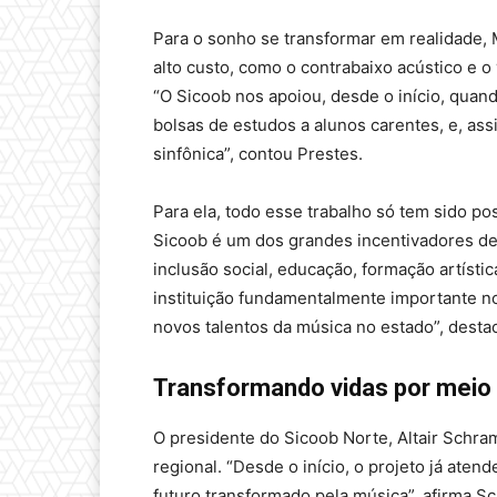
Para o sonho se transformar em realidade, M
alto custo, como o contrabaixo acústico e o
“O Sicoob nos apoiou, desde o início, quand
bolsas de estudos a alunos carentes, e, as
sinfônica”, contou Prestes.
Para ela, todo esse trabalho só tem sido po
Sicoob é um dos grandes incentivadores des
inclusão social, educação, formação artístic
instituição fundamentalmente importante no
novos talentos da música no estado”, desta
Transformando vidas por meio 
O presidente do Sicoob Norte, Altair Schram
regional. “Desde o início, o projeto já ate
futuro transformado pela música”, afirma 