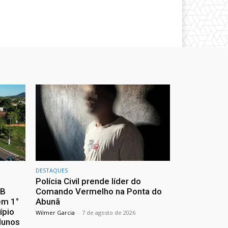
DESTAQUES
Polícia Civil prende líder do
EB
Comando Vermelho na Ponta do
em 1°
Abunã
ípio
Wilmer Garcia
-
7 de agosto de 2026
lunos