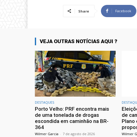
Facebook
Share
VEJA OUTRAS NOTÍCIAS AQUI ?
DESTAQUES
DESTAQU
Porto Velho: PRF encontra mais
Eleiçõ
de uma tonelada de drogas
de can
escondida em caminhão na BR-
Plano 
364
propos
Wilmer Garcia
-
7 de agosto de 2026
Wilmer G