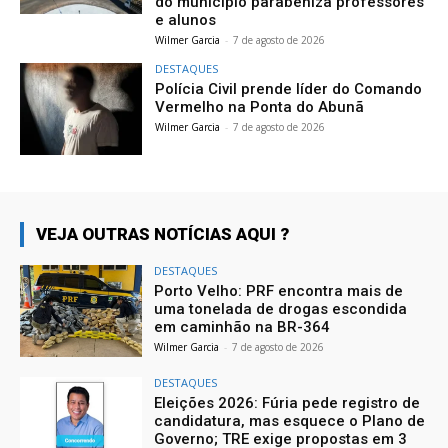
do município parabeniza professores
e alunos
Wilmer Garcia
-
7 de agosto de 2026
DESTAQUES
Polícia Civil prende líder do Comando
Vermelho na Ponta do Abunã
Wilmer Garcia
-
7 de agosto de 2026
VEJA OUTRAS NOTÍCIAS AQUI ?
DESTAQUES
Porto Velho: PRF encontra mais de
uma tonelada de drogas escondida
em caminhão na BR-364
Wilmer Garcia
-
7 de agosto de 2026
DESTAQUES
Eleições 2026: Fúria pede registro de
candidatura, mas esquece o Plano de
Governo; TRE exige propostas em 3