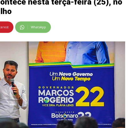
contece nesta terça-feira (25), no
lho
terest
WhatsApp