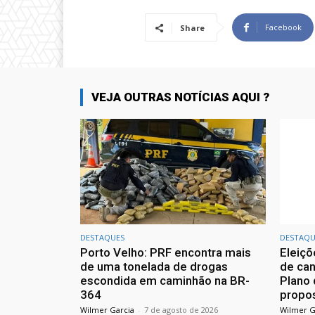
Facebook
Share
VEJA OUTRAS NOTÍCIAS AQUI ?
DESTAQUES
DESTAQU
Porto Velho: PRF encontra mais
Eleiçõ
de uma tonelada de drogas
de can
escondida em caminhão na BR-
Plano 
364
propos
Wilmer Garcia
-
7 de agosto de 2026
Wilmer G