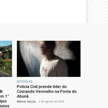
DESTAQUES
Polícia Civil prende líder do
EB
Comando Vermelho na Ponta do
em 1°
Abunã
ípio
Wilmer Garcia
-
7 de agosto de 2026
lunos