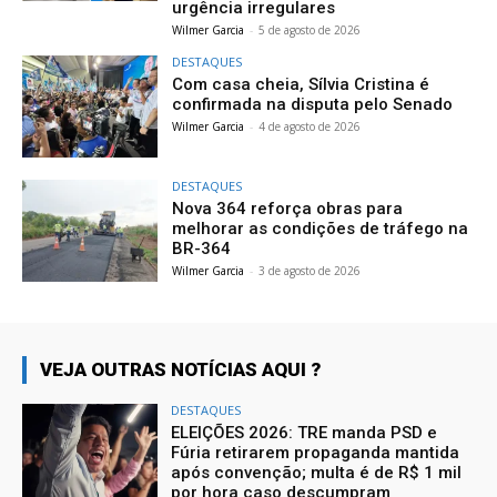
urgência irregulares
Wilmer Garcia
-
5 de agosto de 2026
DESTAQUES
Com casa cheia, Sílvia Cristina é
confirmada na disputa pelo Senado
Wilmer Garcia
-
4 de agosto de 2026
DESTAQUES
Nova 364 reforça obras para
melhorar as condições de tráfego na
BR-364
Wilmer Garcia
-
3 de agosto de 2026
VEJA OUTRAS NOTÍCIAS AQUI ?
DESTAQUES
ELEIÇÕES 2026: TRE manda PSD e
Fúria retirarem propaganda mantida
após convenção; multa é de R$ 1 mil
por hora caso descumpram