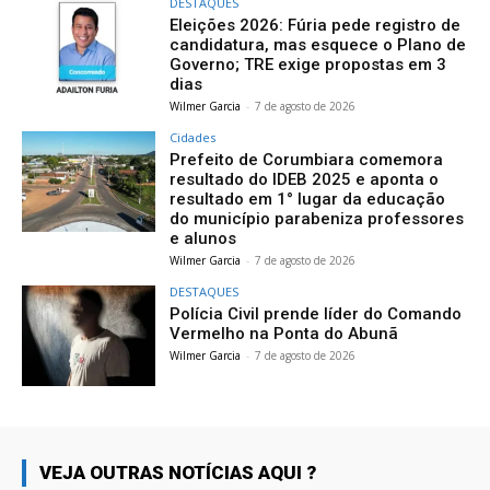
DESTAQUES
Eleições 2026: Fúria pede registro de
candidatura, mas esquece o Plano de
Governo; TRE exige propostas em 3
dias
Wilmer Garcia
-
7 de agosto de 2026
Cidades
Prefeito de Corumbiara comemora
resultado do IDEB 2025 e aponta o
resultado em 1° lugar da educação
do município parabeniza professores
e alunos
Wilmer Garcia
-
7 de agosto de 2026
DESTAQUES
Polícia Civil prende líder do Comando
Vermelho na Ponta do Abunã
Wilmer Garcia
-
7 de agosto de 2026
VEJA OUTRAS NOTÍCIAS AQUI ?