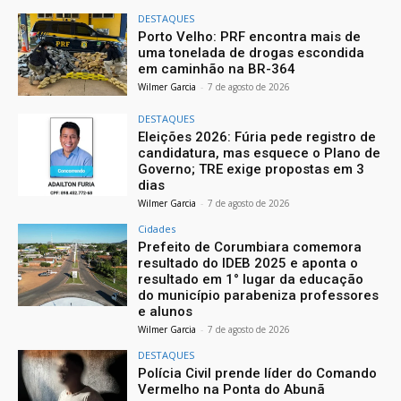
DESTAQUES
Porto Velho: PRF encontra mais de
uma tonelada de drogas escondida
em caminhão na BR-364
Wilmer Garcia
-
7 de agosto de 2026
DESTAQUES
Eleições 2026: Fúria pede registro de
candidatura, mas esquece o Plano de
Governo; TRE exige propostas em 3
dias
Wilmer Garcia
-
7 de agosto de 2026
Cidades
Prefeito de Corumbiara comemora
resultado do IDEB 2025 e aponta o
resultado em 1° lugar da educação
do município parabeniza professores
e alunos
Wilmer Garcia
-
7 de agosto de 2026
DESTAQUES
Polícia Civil prende líder do Comando
Vermelho na Ponta do Abunã