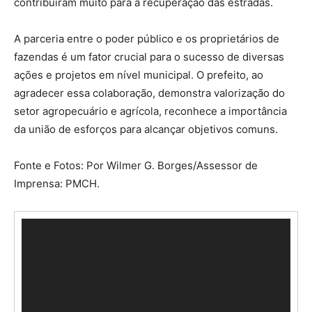
contribuíram muito para a recuperação das estradas.
A parceria entre o poder público e os proprietários de
fazendas é um fator crucial para o sucesso de diversas
ações e projetos em nível municipal. O prefeito, ao
agradecer essa colaboração, demonstra valorização do
setor agropecuário e agrícola, reconhece a importância
da união de esforços para alcançar objetivos comuns.
Fonte e Fotos: Por Wilmer G. Borges/Assessor de
Imprensa: PMCH.
T
o
c
a
d
o