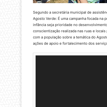
Segundo a secretária municipal de assistên
Agosto Verde: É uma campanha focada na pr
infância seja prioridade no desenvolvimento 
conscientização realizada nas ruas e locais 
com a população sobre a temática do Agost
ações de apoio e fortalecimento dos serviços
T
o
c
a
d
o
r
d
e
v