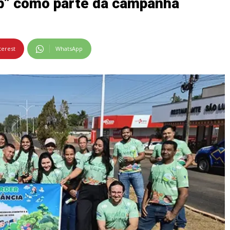
op” como parte da campanha
terest
WhatsApp