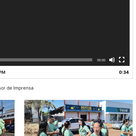
00:00
 PM
0:34
sor de Imprensa