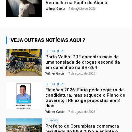
Vermelho na Ponta do Abunã
Wilmer Garcia
-
7 de agosto de 2026
VEJA OUTRAS NOTÍCIAS AQUI ?
DESTAQUES
Porto Velho: PRF encontra mais de
uma tonelada de drogas escondida
em caminhão na BR-364
Wilmer Garcia
-
7 de agosto de 2026
DESTAQUES
Eleições 2026: Fúria pede registro de
candidatura, mas esquece o Plano de
Governo; TRE exige propostas em 3
dias
Wilmer Garcia
-
7 de agosto de 2026
Cidades
Prefeito de Corumbiara comemora
resultado do IDEB 2025 e aponta o