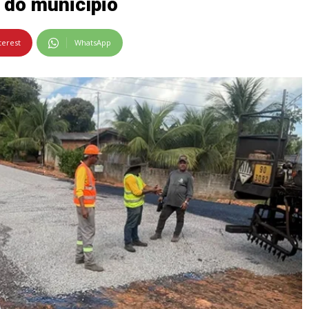
 do município
terest
WhatsApp