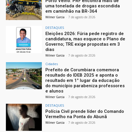
Porto Velho: PRF encontra mais de
uma tonelada de drogas escondida
em caminhão na BR-364
Wilmer Garcia
-
7 de agosto de 2026
DESTAQUES
Eleições 2026: Fúria pede registro de
candidatura, mas esquece o Plano de
Governo; TRE exige propostas em 3
dias
Wilmer Garcia
-
7 de agosto de 2026
Cidades
Prefeito de Corumbiara comemora
resultado do IDEB 2025 e aponta o
resultado em 1° lugar da educação
do município parabeniza professores
e alunos
Wilmer Garcia
-
7 de agosto de 2026
DESTAQUES
Polícia Civil prende líder do Comando
Vermelho na Ponta do Abunã
Wilmer Garcia
-
7 de agosto de 2026