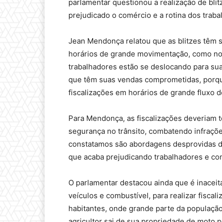
parlamentar questionou a realização de blit
prejudicado o comércio e a rotina dos traba
Jean Mendonça relatou que as blitzes têm s
horários de grande movimentação, como no 
trabalhadores estão se deslocando para su
que têm suas vendas comprometidas, porque 
fiscalizações em horários de grande fluxo 
Para Mendonça, as fiscalizações deveriam te
segurança no trânsito, combatendo infraçõe
constatamos são abordagens desprovidas de
que acaba prejudicando trabalhadores e come
O parlamentar destacou ainda que é inaceitá
veículos e combustível, para realizar fisca
habitantes, onde grande parte da população
agricultor sai de sua propriedade de moto pa