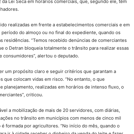
z da Lei Seca em horários comerciais, que, segundo ele, têm
lhadores.
ido realizadas em frente a estabelecimentos comerciais e em
período do almoço ou no final do expediente, quando os
as residências. “Temos recebido denúncias de comerciantes
o Detran bloqueia totalmente o trânsito para realizar essas
de consumidores”, alertou o deputado.
r um propósito claro e seguir critérios que garantam a
s que colocam vidas em risco. “No entanto, o que
 planejamento, realizadas em horários de intenso fluxo, o
rciantes”, criticou.
vel a mobilização de mais de 20 servidores, com diárias,
lizações no trânsito em municípios com menos de cinco mil
 é formada por agricultores. “No início do mês, quando o
ra ir à cidade receber o dinheiro da venda do leite e fazer