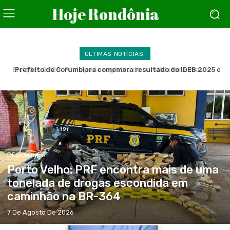
Hoje Rondônia
ÚLTIMAS NOTÍCIAS:
Prefeito de Corumbiara comemora resultado do IDEB 2025 e
aponta o resultado em 1° lugar da educação do município
parabeniza professores e alunos
DESTAQUES
Porto Velho: PRF encontra mais de uma
tonelada de drogas escondida em
caminhão na BR-364
7 De Agosto De 2026